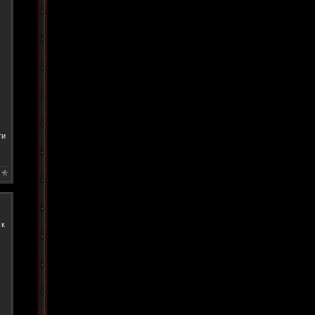
ти
 к