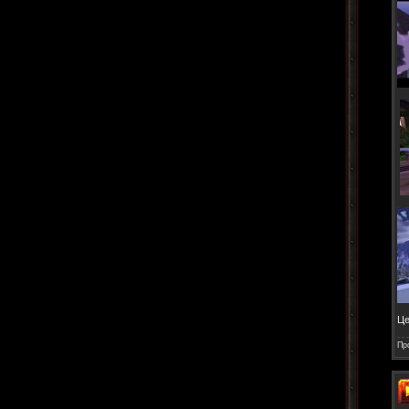
Це
Пр