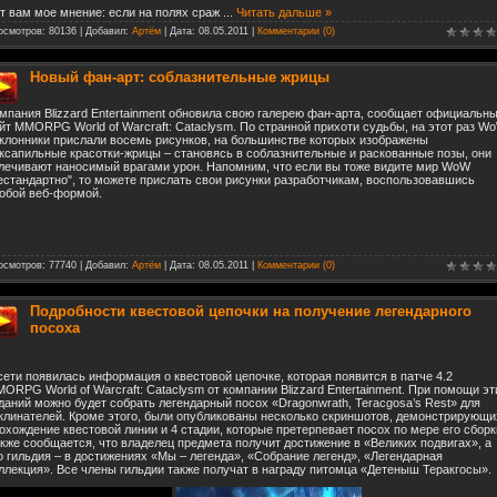
т вам мое мнение: если на полях сраж
...
Читать дальше »
осмотров: 80136 | Добавил:
Артём
| Дата:
08.05.2011
|
Комментарии (0)
Новый фан-арт: соблазнительные жрицы
мпания Blizzard Entertainment обновила свою галерею фан-арта, сообщает официальн
йт MMORPG World of Warcraft: Cataclysm. По странной прихоти судьбы, на этот раз W
клонники прислали восемь рисунков, на большинстве которых изображены
ксапильные красотки-жрицы – становясь в соблазнительные и раскованные позы, они
лечивают наносимый врагами урон. Напомним, что если вы тоже видите мир WoW
естандартно", то можете прислать свои рисунки разработчикам, воспользовавшись
обой веб-формой.
осмотров: 77740 | Добавил:
Артём
| Дата:
08.05.2011
|
Комментарии (0)
Подробности квестовой цепочки на получение легендарного
посоха
сети появилась информация о квестовой цепочке, которая появится в патче 4.2
ORPG World of Warcraft: Cataclysm от компании Blizzard Entertainment. При помощи эт
даний можно будет собрать легендарный посох «Dragonwrath, Teracgosa’s Rest» для
клинателей. Кроме этого, были опубликованы несколько скриншотов, демонстрирующи
охождение квестовой линии и 4 стадии, которые претерпевает посох по мере его сборк
кже сообщается, что владелец предмета получит достижение в «Великих подвигах», а
о гильдия – в достижениях «Мы – легенда», «Собрание легенд», «Легендарная
ллекция». Все члены гильдии также получат в награду питомца «Детеныш Теракгосы».