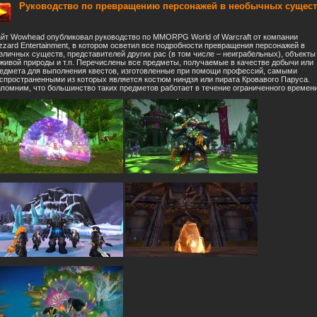
Руководство по превращению персонажей в необычных сущес
йт Wowhead опубликовал руководство по MMORPG World of Warcraft от компании
izzard Entertainment, в котором осветил все подробности превращения персонажей в
зличных существ, представителей других рас (в том числе – неиграбельных), объекты
живой природы и т.п. Перечислены все предметы, получаемые в качестве добычи или
едмета для выполнения квестов, изготовленные при помощи профессий, самыми
спространенными из которых является костюм ниндзя или пирата Кровавого Паруса.
помним, что большинство таких предметов работает в течение ограниченного времени