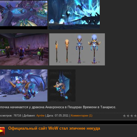
почка начинается у дракона Анахроноса в Пещерах Времени в Танарисе.
осмотров: 76716 | Добавил:
Артём
| Дата:
07.05.2011
|
Комментарии (1)
Официальный сайт WoW стал эпичнее некуда