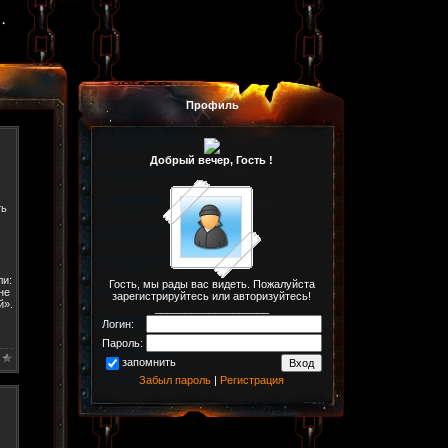
Профиль
Добрый вечер, Гость !
ть
ли:
Гость, мы рады вас видеть. Пожалуйста
не
зарегистрируйтесь или авторизуйтесь!
й».
___________________
Логин:
Пароль:
запомнить
Забыл пароль
|
Регистрация