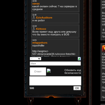
сю
юв
дл
Во
яч
не
се
уд
В 
со
Пр
Са
кр
En
Ка
по
ло
Им
ал
по
тр
По
500
по
Пр