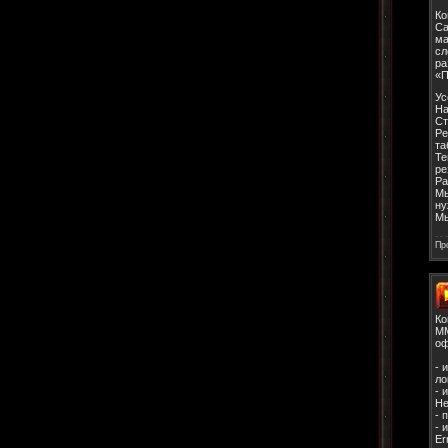
Ко
Ca
ма
сл
ра
«П
Ус
На
Ст
Ре
та
Те
ре
Ра
Мы
ну
Мы
Пр
Ко
MM
оф
- 
ло
- 
Не
- 
- 
Er