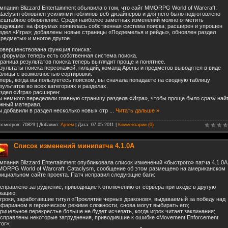
мпания Blizzard Entertainment объявила о том, что сайт MMORPG World of Warcraft:
taclysm обновлен усилиями гоблинов-веб-дизайнеров и для него было подготовлено
сштабное обновление. Среди наиболее заметных изменений можно отметить
едующие: на форумах появилась собственная система поиска; расширен и упрощен
здел «Игра»; добавлены новые страницы «Подземелья и рейды», обновлен раздел
редметы» и многое другое.
овершенствована функция поиска:
 форумах теперь есть собственная система поиска.
раница результатов поиска теперь выглядит проще и понятнее.
зультаты поиска персонажей, гильдий, команд Арены и предметов выводятся в виде
блицы с возможностью сортировки.
перь, когда вы пользуетесь поиском, вы сначала попадаете на сводную таблицу
зультатов во всех категориях и разделах.
здел «Игра» расширен:
 немного переделали главную страницу раздела «Игра», чтобы проще было сразу най
жный материал.
 добавили в раздел несколько новых стр
...
Читать дальше »
осмотров: 70829 | Добавил:
Артём
| Дата:
07.05.2011
|
Комментарии (0)
Список изменений минипатча 4.1.0А
мпания Blizzard Entertainment опубликовала список изменений «быстрого» патча 4.1.0А
ORPG World of Warcraft: Cataclysm, сообщение об этом размещено на американском
ициальном сайте проекта. Патч исправил следующие баги:
исправлено затруднение, приводящие к отключению от сервера при входе в другую
кацию;
игроки, заработавшие титул «Проклятие черных драконов», выдаваемый за победу над
фарианом в героическом режиме сложности, снова могут выбирать его;
прицельное перекрестье больше не будет исчезать, когда игрок читает заклинания;
исправлены некоторые затруднения, приводившие к ошибке «Movement Enforcement
ror»;