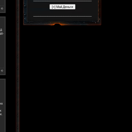
_________________________________
ый
oW-
их
х
и.