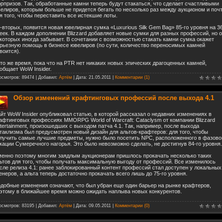
рпризов. Так, обработанные камни теперь будут стакаться, что сделает счастливыми
елиров, которым больше не придется бегать по несколько раз между аукционом и поч
я того, чтобы переставить все истекшие лоты.
-вторых, появится новая ювелирная сумка «Luxurious Silk Gem Bag» 85-го уровня на 3
еек. В каждом дополнении Blizzard добавляет новые сумки для разных профессий, но о
которых иногда забывает. В сочетании с возможностью стакать камни сумка окажет
рьезную помощь в бизнесе ювелиров (по сути, количество переносимых камней
воится).
то же время, пока что на PTR нет никаких новых эпических драгоценных камней,
общает WoW Insider.
осмотров: 89474 | Добавил:
Артём
| Дата:
21.05.2011
|
Комментарии (1)
Обзор изменений крафтинговых профессий после выхода 4.1
йт WoW Insider опубликовал статью, в которой рассказал о недавних изменениях в
афтинговых профессиях MMORPG World of Warcraft: Cataclysm от компании Blizzard
tertainment, произошедших с выходом патча 4.1. Так, например, после выхода
таклизма был предусмотрен новый дизайн для альтов-крафтеров: для того, чтобы
лучить самые лучшие предметы, нужно было посетить NPC, расположенного в фазово
кации Сумеречного нагорья. Это было невозможно сделать, не достигнув 84-го уровня.
енно поэтому многим заядлым аукционерам пришлось прокачать несколько таких
ьтов для того, чтобы получать максимальную выгоду от профессий. Все изменилось
сле релиза 4.1: ранее заблокированный контент профессий стал доступен у локальных
енеров, а альта теперь достаточно прокачать всего лишь до 75-го уровня.
добные изменения означают, что был убран еще один барьер на рынке крафтеров,
этому в ближайшее время можно ожидать наплыва новых конкурентов.
осмотров: 83195 | Добавил:
Артём
| Дата:
09.05.2011
|
Комментарии (0)