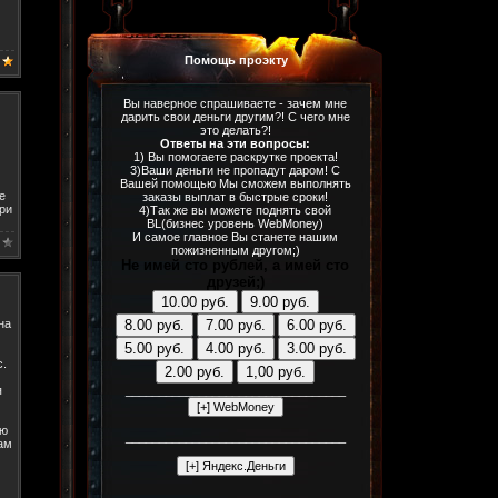
Помощь проэкту
Вы наверное спрашиваете - зачем мне
дарить свои деньги другим?! С чего мне
это делать?!
Ответы на эти вопросы:
1) Вы помогаете раскрутке проекта!
3)Ваши деньги не пропадут даром! С
Вашей помощью Мы сможем выполнять
e
заказы выплат в быстрые сроки!
при
4)Так же вы можете поднять свой
BL(бизнес уровень WebMoney)
И самое главное Вы станете нашим
пожизненным другом;)
Не имей сто рублей, а имей сто
друзей;)
10.00 руб.
9.00 руб.
на
8.00 руб.
7.00 руб.
6.00 руб.
5.00 руб.
4.00 руб.
3.00 руб.
с.
2.00 руб.
1,00 руб.
я
_________________________________
ею
_________________________________
нам
_________________________________