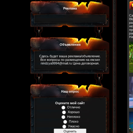
Реклама
Са
Bl
ра
не
пр
ра
На
Объявления
Сдесь будет ваша реклама/объявление.
Все вопросы по размещению на емэил
nindzya9994@mail.ru Цена договорная.
Наш опрос
Оцените мой сайт
Отлично
Хорошо
Неплохо
Плохо
Ужасно