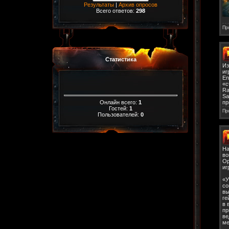
Результаты
|
Архив опросов
Всего ответов:
298
Пр
Статистика
Из
иг
En
«с
Ra
Sa
Онлайн всего:
1
пр
Гостей:
1
Пр
Пользователей:
0
На
во
Ор
иг
«У
со
вы
ге
в 
пр
ве
ме