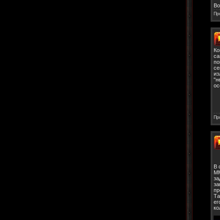
Во
Пр
Ко
са
по
се
из
"н
ос
Пр
В 
MM
за
за
пр
Та
ег
ко