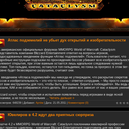
Атлас подземелий не убьет дух открытий и изобретательности
 американских официальных форумах MMORPG World of Warcraft: Cataclysm
едставитель компании Blizzard Entertainment ответил на вопросы игроков,
здосадованных введением функции «Атлас подземелий». Пользователи считают, что
дробные инструкции-подсказки по прохождению боссов убивают всю изобретательнос
элемент открытия, при этом важным остается лишь идеальное следование нужной
ктике. Топ-гильдии, конечно, останутся топ-гильдиями, но гонка за прогресс в этом tier-
овне будет безвозвратно разрушена, считают они.
 введением «Атласа подземелий» мы никогда не утверждали, что раскрытие секретов
ссов и изобретательность – это что-то плохое, - ответил сотрудник. – Мы просто сказа
от вам инструменты для того, чтобы быть успешным. Берите и побеждайте». Мы ведь 
азали, КАК и не собираемся этого делать. Все равно все зависит от вас и ваших умени
izzard хочет, чтобы открытия и испытания появлялись перед игроками в виде ясной
ханики, а не после нескольких
...
Читать дальше »
осмотров: 648239 | Добавил:
Артём
| Дата:
21.05.2011
|
Комментарии (0)
Ювелиров в 4.2 ждут два приятных сюрприза
патче 4.2 к MMORPG World of Warcraft: Cataclysm поклонники ювелирной профессии
дут приятно удивлены – компания Blizzard Entertainment подготовила для них пару