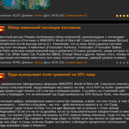
осмотров: 81226 | Добавил:
Артём
| Дата:
09.05.2011
|
Комментарии (0)
Обзор изменений питомцев охотников
вестный ресурс Petopia опубликовал обзор изменений, произошедших с питомцами
рового класса «Охотник» в MMORPG World of Warcraft: Cataclysm от компании Blizzard
tertainment после выхода патча 4.1. Напомним, что из игры была удалена система
частья» питомцев, 4 животных (Frostsaber Huntress, Frostsaber, Frostsaber Stalker,
k'Shiri) получили новый внешний вид и добавлено 8 новых расцветок, среди которых Ic
ber Cat, White Saber Cat, Purple Ant Silithid, Orange Wasp и другие. Кроме этого, теперь 
иручении охотником животного оно сразу получает уровень, равный уровню хозяина.
осмотров: 80788 | Добавил:
Артём
| Дата:
09.05.2011
|
Комментарии (2)
Орда выигрывает поля сражений на 10% чаще
 американских официальных форумах MMORPG World of Warcraft: Cataclysm ответил 
просы пользователей, продолжающих настаивать на том, что в PvP на полях сражений
да превосходит Альянс (об этом мы сообщали ранее). Ссылаясь на сторонний сайт,
роки утверждают, что за минувший год Орда выиграла на 10% больше боев, чем Альян
читывая цифры, приведенные вами в качестве примера, и веря, что они точны, в чем 
мневаюсь, - ответил сотрудник, - вы что – действительно верите в то, что Орда
игрывает чаще только потому что эти две фракции так устроены с точки зрения
ймдизайна? Если это не из-за дизайна, но из-за пользовательских предпочтений (я им
виду, что игроки Орды более настроены на PvP, нежели бойцы Альянса), тогда что вы 
икажете делать? Вы говорите, что люди уйдут из WoW, если мы ничего не сделаем. Так
дь они уйдут и тогда, если мы будем заставлять соблюдать процентное соотношение
жду игроками Орды и Альянса.