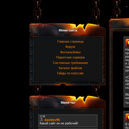
Меню сайта
Главная страница
Форум
На
Фотоальбомы
пр
ра
Пиратские сервера
по
Системные требования
и 
та
Каталог файлов
ур
Гайды по классам
«С
бо
«В
ск
Bl
ме
Мини-чат
Пр
В 
бу